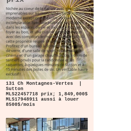
Nichée au coeur de la nature avec des vues
imprenables sur les montagnes, cette maison
moderne exceptionnelle offre un luxe
incomparable. Avec des plafonds de 19 pieds
dans les espaces de vie et de salle à manger, un
foyer au bois, et une cuisine gastronomique
avec des comptoirs en marbre Calacatta Viola,
cette propriété respire la sophistication.
Profitez d'un bureau à domicile avec un mur
de verre, d'une salle de sport, d'une salle de
cinéma et d'un garage chauffé. Accès à 6 km de
sentiers privés pour la randonnée et les
raquettes, à quelques minutes de Sutton et à
15 minutes des pistes de ski. Un véritable havre
exclusif !
131 Ch Montagnes-Vertes |
Sutton
MLS22457718 prix; 1,849,000$
MLS17948911 aussi à louer
8500$/mois