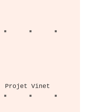
Knowlton Home
Knowlton Home
Knowlton Home
Den
Primary Bedroom
Kids Bedroom
Projet Vinet
Vinet Project
Vinet Project
Vinet Project
Kitchen Renovation
Kitchen
Kitchen bar