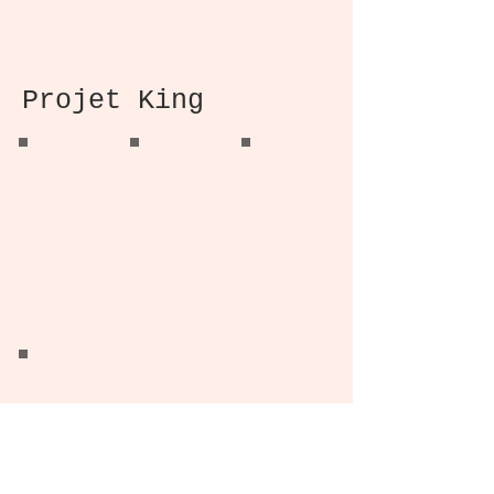
Projet King
King Project
King Project
King Project
Kitchen Renovation
Master Bathroom
Master Bathroom
Design
Design
King Project
Floor and Stair
refinishing