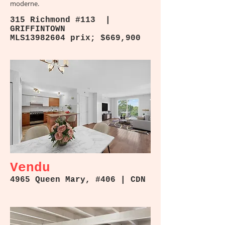
moderne.
315 Richmond #113 |
GRIFFINTOWN
MLS13982604 prix; $669,900
Vendu
4965 Queen Mary, #406 | CDN
4965 Queen Mary #409 |