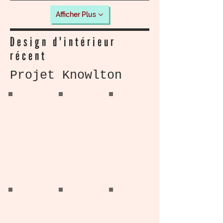
Afficher Plus
Design d'intérieur
récent
Projet Knowlton
Knowlton Home
Knowlton home
Knowlton Home
Living Room
Living Room
Living Room
Knowlton Home
Knowlton Home
Knowlton Homa
Living Room
Solarium
Dining Room