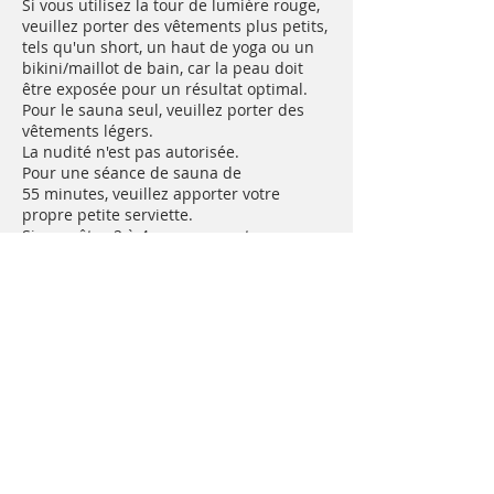
Si vous utilisez la tour de lumière rouge,
veuillez porter des vêtements plus petits,
tels qu'un short, un haut de yoga ou un
bikini/maillot de bain, car la peau doit
être exposée pour un résultat optimal.
Pour le sauna seul, veuillez porter des
vêtements légers.
La nudité n'est pas autorisée.
Pour une séance de sauna de
55 minutes, veuillez apporter votre
propre petite serviette.
Si vous êtes 2 à 4 personnes et que vous
souhaitez utiliser le sauna ensemble,
vous devrez néanmoins payer votre
entrée séparément.
Une sonnette se trouve à gauche de la
porte d'entrée.
Après 18 h, le stationnement est gratuit
sur la rue Sherbrooke en semaine et le
dimanche. Il y a également deux heures
de stationnement gratuit à l'est de Prince
Albert ; veuillez consulter les panneaux
pour connaître les exceptions.