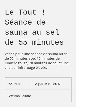
Le Tout !
Séance de
sauna au sel
de 55 minutes
Venez pour une séance de sauna au sel
de 55 minutes avec 15 minutes de
lumière rouge, 20 minutes de sel et une
chaleur infrarouge élevée.
À
partir
55 min
5
À partir de 80 $
de
80 dollars
5
canadiens
m
Welmä Studio
i
n